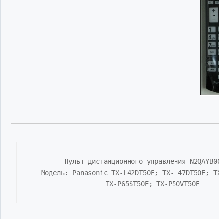
Пульт дистанционного управления N2QAYB00
Модель: Panasonic TX-L42DT50E; TX-L47DT50E; TX
TX-P65ST50E; TX-P50VT50E